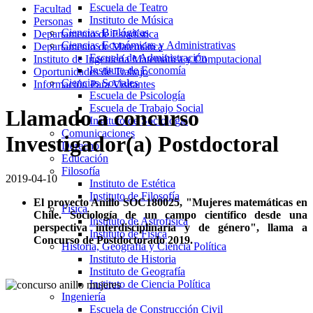
Escuela de Teatro
Facultad
Instituto de Música
Personas
Ciencias Biológicas
Departamento de Estadística
Ciencias Económicas y Administrativas
Departamento de Matemática
Escuela de Administración
Instituto de Ingeniería Matemática y Computacional
Instituto de Economía
Oportunidades de Trabajo
Ciencias Sociales
Información Para Visitantes
Escuela de Psicología
Escuela de Trabajo Social
Llamado a concurso
Instituto de Sociología
Comunicaciones
Investigador(a) Postdoctoral
Derecho
Educación
Filosofía
2019-04-10
Instituto de Estética
Instituto de Filosofía
El proyecto Anillo SOC180025, "Mujeres matemáticas en
Física
Chile. Sociología de un campo científico desde una
Instituto de Astrofisica
perspectiva interdisciplinaria y de género", llama a
Instituto de Fisica
Concurso de Postdoctorado 2019.
Historia, Geografía y Ciencia Política
Instituto de Historia
Instituto de Geografía
Instituto de Ciencia Política
Ingeniería
Escuela de Construcción Civil