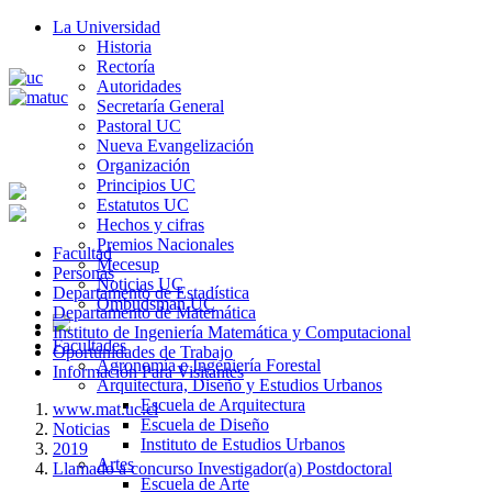
La Universidad
Historia
Rectoría
Autoridades
Secretaría General
Pastoral UC
Nueva Evangelización
Organización
Principios UC
Estatutos UC
Hechos y cifras
Premios Nacionales
Facultad
Mecesup
Personas
Noticias UC
Departamento de Estadística
Ombudsman UC
Departamento de Matemática
Instituto de Ingeniería Matemática y Computacional
Facultades
Oportunidades de Trabajo
Agronomía e Ingeniería Forestal
Información Para Visitantes
Arquitectura, Diseño y Estudios Urbanos
Escuela de Arquitectura
www.mat.uc.cl
Escuela de Diseño
Noticias
Instituto de Estudios Urbanos
2019
Artes
Llamado a concurso Investigador(a) Postdoctoral
Escuela de Arte